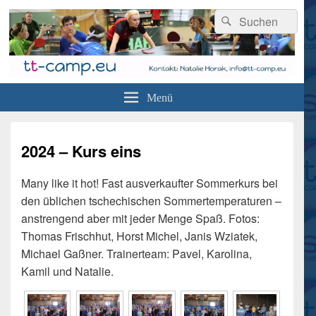
Suchen
Suchen
nach:
tt-camp.eu
Professionelles Tischtennistraining und Urlaub in Tschechien
Menü
2024 – Kurs eins
Many like it hot! Fast ausverkaufter Sommerkurs bei
den üblichen tschechischen Sommertemperaturen –
anstrengend aber mit jeder Menge Spaß. Fotos:
Thomas Frischhut, Horst Michel, Janis Wziatek,
Michael Gaßner. Trainerteam: Pavel, Karolina,
Kamil und Natalie.